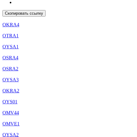
Скопировать ссылку
OKRA4
OТRA1
OYSA1
OSRA4
OSRA2
OYSA3
OKRA2
OYS01
OMV44
OMVE1
OYSA2