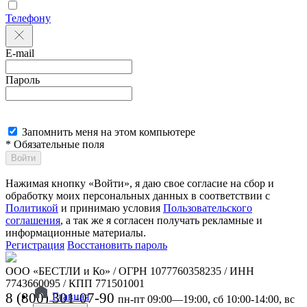
Телефону
E-mail
Пароль
Запомнить меня на этом компьютере
* Обязательные поля
Войти
Нажимая кнопку «Войти», я даю свое согласие на сбор и
обработку моих персональных данных в соответствии с
Политикой
и принимаю условия
Пользовательского
соглашения
, а так же я согласен получать рекламные и
информационные материалы.
Регистрация
Восстановить пароль
ООО «БЕСТЛИ и Ко» / ОГРН 1077760358235 / ИНН
7743660095 / КПП 771501001
8 (800) 301-07-90
Главная
пн-пт 09:00—19:00, сб 10:00-14:00, вс