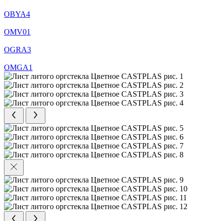
OBYA4
OMV01
OGRA3
ОМGA1