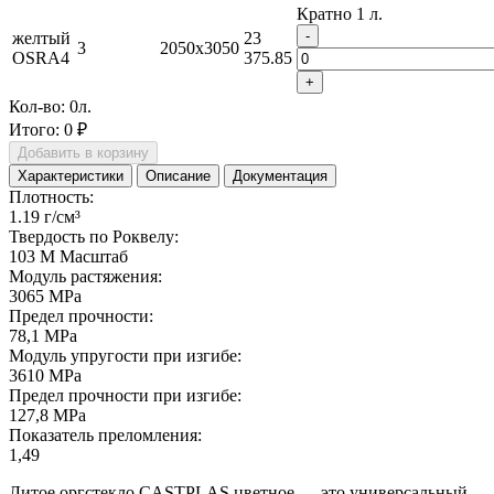
Кратно 1 л.
-
желтый
23
3
2050x3050
OSRA4
375.85
+
Кол-во:
0
л.
Итого:
0 ₽
Добавить в корзину
Характеристики
Описание
Документация
Плотность:
1.19 г/см³
Твердость по Роквелу:
103 М Масштаб
Модуль растяжения:
3065 MPa
Предел прочности:
78,1 MPa
Модуль упругости при изгибе:
3610 MPa
Предел прочности при изгибе:
127,8 MPa
Показатель преломления:
1,49
Литое оргстекло СASTPLAS цветное — это универсальный