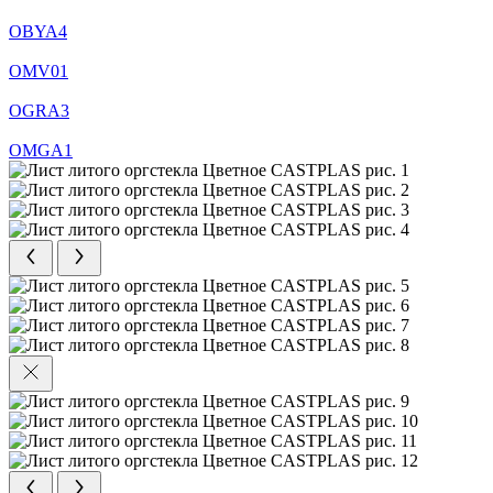
OBYA4
OMV01
OGRA3
ОМGA1