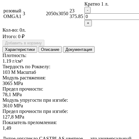
Кратно 1 л.
-
розовый
23
3
2050x3050
ОМGA1
375.85
+
Кол-во:
0
л.
Итого:
0 ₽
Добавить в корзину
Характеристики
Описание
Документация
Плотность:
1.19 г/см³
Твердость по Роквелу:
103 М Масштаб
Модуль растяжения:
3065 MPa
Предел прочности:
78,1 MPa
Модуль упругости при изгибе:
3610 MPa
Предел прочности при изгибе:
127,8 MPa
Показатель преломления:
1,49
Литое оргстекло СASTPLAS цветное — это универсальный