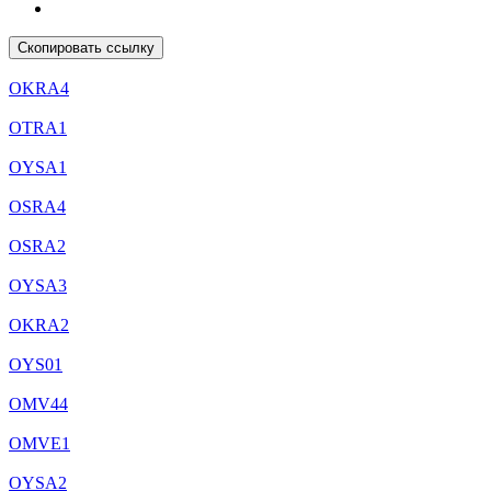
Скопировать ссылку
OKRA4
OТRA1
OYSA1
OSRA4
OSRA2
OYSA3
OKRA2
OYS01
OMV44
OMVE1
OYSA2