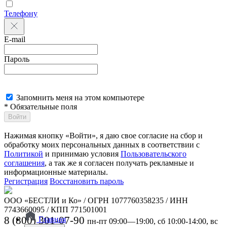
Телефону
E-mail
Пароль
Запомнить меня на этом компьютере
* Обязательные поля
Войти
Нажимая кнопку «Войти», я даю свое согласие на сбор и
обработку моих персональных данных в соответствии с
Политикой
и принимаю условия
Пользовательского
соглашения
, а так же я согласен получать рекламные и
информационные материалы.
Регистрация
Восстановить пароль
ООО «БЕСТЛИ и Ко» / ОГРН 1077760358235 / ИНН
7743660095 / КПП 771501001
8 (800) 301-07-90
Главная
пн-пт 09:00—19:00, сб 10:00-14:00, вс