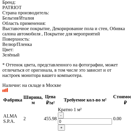
Бренд:
PATRIOT
Страна производитель:
Бельгия/Италия
Область применения:
Выставочное покрытие, Декорирование пола и стен, Обивка
салона автомобиля , Покрытие для мероприятий
Поверхность:
Велюр/Пленка
Цвет:
Зелёный
* Оттенок цвета, представленного на фотографии, может
отличаться от оригинала, в том числе это зависит и от
настроек монитора вашего компьютера.
Наличие:
на складе в Москве
Цена
Стоимос
Ширина,
Фабрика
Требуемое кол-во м²
м
₽/м²
₽
Кратно 1 м²
-
ALMA
2
455.98
0.00
S.P.A.
+