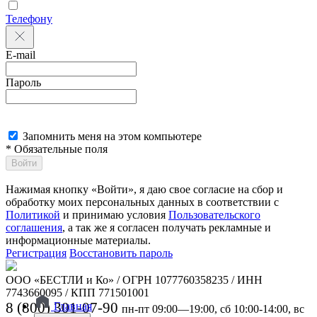
Телефону
E-mail
Пароль
Запомнить меня на этом компьютере
* Обязательные поля
Войти
Нажимая кнопку «Войти», я даю свое согласие на сбор и
обработку моих персональных данных в соответствии с
Политикой
и принимаю условия
Пользовательского
соглашения
, а так же я согласен получать рекламные и
информационные материалы.
Регистрация
Восстановить пароль
ООО «БЕСТЛИ и Ко» / ОГРН 1077760358235 / ИНН
7743660095 / КПП 771501001
8 (800) 301-07-90
Главная
пн-пт 09:00—19:00, сб 10:00-14:00, вс