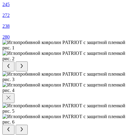
245
272
238
280