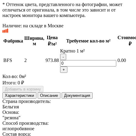
* Оттенок цвета, представленного на фотографии, может
отличаться от оригинала, в том числе это зависит и от
настроек монитора вашего компьютера.
Наличие:
на складе в Москве
Цена
Стоимос
Ширина,
Фабрика
Требуемое кол-во м²
м
₽/м²
₽
Кратно 1 м²
-
BFS
2
973.88
0.00
+
Кол-во:
0
м²
Итого:
0 ₽
Добавить в корзину
Характеристики
Описание
Документация
Страна производитель:
Бельгия
Основа:
"резина"
Способ производства:
иглопробивное
Состав ворса: