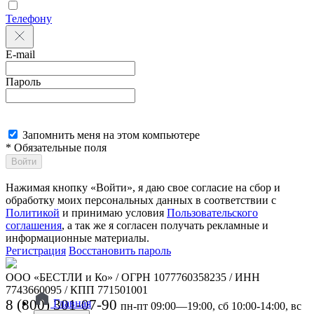
Телефону
E-mail
Пароль
Запомнить меня на этом компьютере
* Обязательные поля
Войти
Нажимая кнопку «Войти», я даю свое согласие на сбор и
обработку моих персональных данных в соответствии с
Политикой
и принимаю условия
Пользовательского
соглашения
, а так же я согласен получать рекламные и
информационные материалы.
Регистрация
Восстановить пароль
ООО «БЕСТЛИ и Ко» / ОГРН 1077760358235 / ИНН
7743660095 / КПП 771501001
8 (800) 301-07-90
Главная
пн-пт 09:00—19:00, сб 10:00-14:00, вс