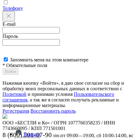
Телефону
E-mail
Пароль
Запомнить меня на этом компьютере
* Обязательные поля
Войти
Нажимая кнопку «Войти», я даю свое согласие на сбор и
обработку моих персональных данных в соответствии с
Политикой
и принимаю условия
Пользовательского
соглашения
, а так же я согласен получать рекламные и
информационные материалы.
Регистрация
Восстановить пароль
ООО «БЕСТЛИ и Ко» / ОГРН 1077760358235 / ИНН
7743660095 / КПП 771501001
8 (800) 301-07-90
Главная
пн-пт 09:00—19:00, сб 10:00-14:00, вс