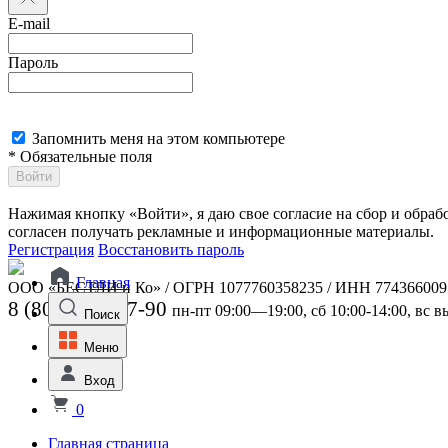
E-mail
Пароль
Запомнить меня на этом компьютере
* Обязательные поля
Войти
Нажимая кнопку «Войти», я даю свое согласие на сбор и обра
согласен получать рекламные и информационные материалы.
Регистрация
Восстановить пароль
Главная
ООО «БЕСТЛИ и Ко» / ОГРН 1077760358235 / ИНН 774366009
8 (800) 301-07-90
пн-пт 09:00—19:00, сб 10:00-14:00, вс 
Поиск
Меню
Вход
0
Главная страница