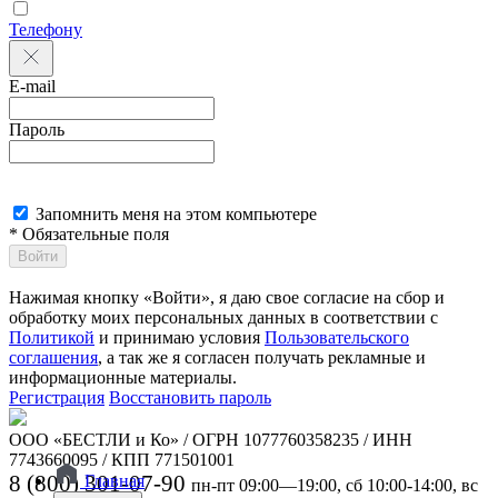
Телефону
E-mail
Пароль
Запомнить меня на этом компьютере
* Обязательные поля
Войти
Нажимая кнопку «Войти», я даю свое согласие на сбор и
обработку моих персональных данных в соответствии с
Политикой
и принимаю условия
Пользовательского
соглашения
, а так же я согласен получать рекламные и
информационные материалы.
Регистрация
Восстановить пароль
ООО «БЕСТЛИ и Ко» / ОГРН 1077760358235 / ИНН
7743660095 / КПП 771501001
8 (800) 301-07-90
Главная
пн-пт 09:00—19:00, сб 10:00-14:00, вс