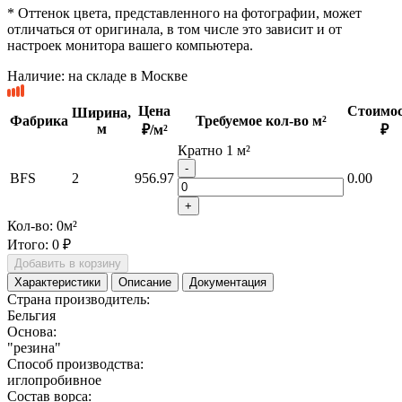
* Оттенок цвета, представленного на фотографии, может
отличаться от оригинала, в том числе это зависит и от
настроек монитора вашего компьютера.
Наличие:
на складе в Москве
Цена
Стоимос
Ширина,
Фабрика
Требуемое кол-во м²
м
₽/м²
₽
Кратно 1 м²
-
BFS
2
956.97
0.00
+
Кол-во:
0
м²
Итого:
0 ₽
Добавить в корзину
Характеристики
Описание
Документация
Страна производитель:
Бельгия
Основа:
"резина"
Способ производства:
иглопробивное
Состав ворса: