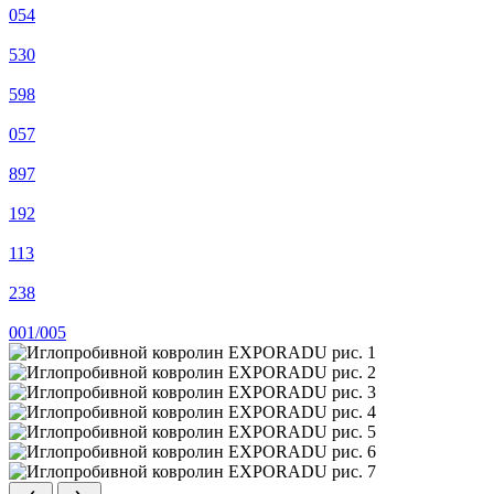
054
530
598
057
897
192
113
238
001/005