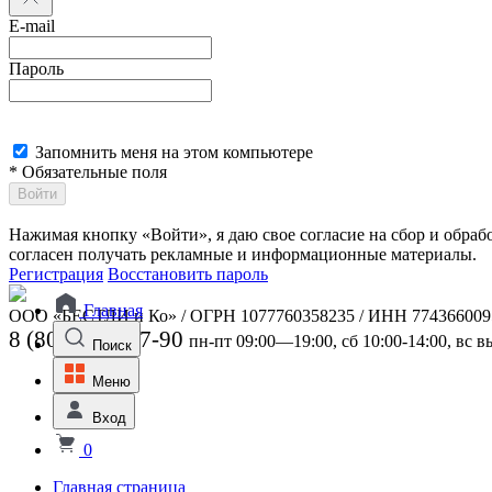
E-mail
Пароль
Запомнить меня на этом компьютере
* Обязательные поля
Войти
Нажимая кнопку «Войти», я даю свое согласие на сбор и обра
согласен получать рекламные и информационные материалы.
Регистрация
Восстановить пароль
Главная
ООО «БЕСТЛИ и Ко» / ОГРН 1077760358235 / ИНН 774366009
8 (800) 301-07-90
пн-пт 09:00—19:00, сб 10:00-14:00, вс 
Поиск
Меню
Вход
0
Главная страница