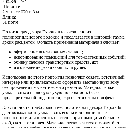
290-330 г/м²
Ширина:
2 м, цвет 020 и 3 м
Длина:
51 пог.м
Полотно для декора Exporadu изготовлено из
полипропиленового волокна и предлагается в широкой гамме
ярких расцветок. Область применения материала включает:
оформление выставочных стендов;
декорирование помещений для торжественных событий;
обивку салонов транспортных средств, яхт;
изготовление развивающих игрушек.
Использование этого покрытия позволяет создать эстетичный
интерьер или привлекательно оформить выставочную зону
без проведения косметического ремонта. Материал может
укладываться на любую сухую поверхность без ее
предварительной подготовки, скрывает изъяны и дефекты.
Эластичность и небольшой вес полотна для декора Exporadu
дает возможность укладывать его на криволинейные
поверхности или крепить на стены при помощи мебельных
скоб, скотча или клея. Материал легко режется и может быть
раскроен по необходимым размерам непосредственно на месте