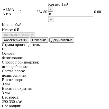
Кратно 1 м²
-
ALMA
2
334.80
0.00
S.P.A.
+
Кол-во:
0
м²
Итого:
0 ₽
Добавить в корзину
Характеристики
Описание
Документация
Страна производитель:
ЕС
Основа:
безосновное
Способ производства:
иглопробивное
Состав ворса:
полипропилен
Высота ворса:
3 мм
Высота покрытия:
3 мм
Вес ворса:
290-330 г/м²
Вес общий: