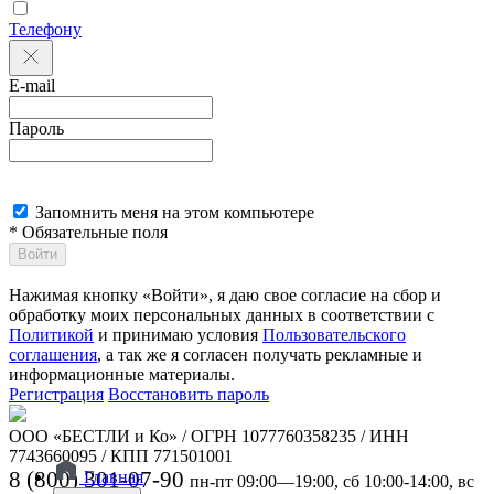
Телефону
E-mail
Пароль
Запомнить меня на этом компьютере
* Обязательные поля
Войти
Нажимая кнопку «Войти», я даю свое согласие на сбор и
обработку моих персональных данных в соответствии с
Политикой
и принимаю условия
Пользовательского
соглашения
, а так же я согласен получать рекламные и
информационные материалы.
Регистрация
Восстановить пароль
ООО «БЕСТЛИ и Ко» / ОГРН 1077760358235 / ИНН
7743660095 / КПП 771501001
8 (800) 301-07-90
Главная
пн-пт 09:00—19:00, сб 10:00-14:00, вс