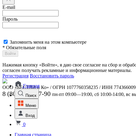
E-mail
Пароль
Запомнить меня на этом компьютере
* Обязательные поля
Войти
Нажимая кнопку «Войти», я даю свое согласие на сбор и обра
согласен получать рекламные и информационные материалы.
Регистрация
Восстановить пароль
Главная
ООО «БЕСТЛИ и Ко» / ОГРН 1077760358235 / ИНН 774366009
8 (800) 301-07-90
пн-пт 09:00—19:00, сб 10:00-14:00, вс 
Поиск
Меню
Вход
0
Главная страница