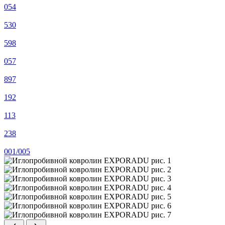
054
530
598
057
897
192
113
238
001/005