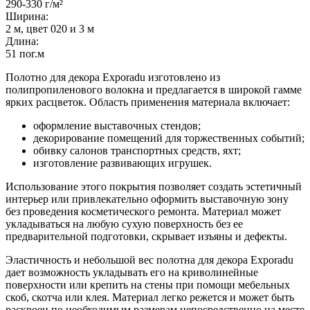
290-330 г/м²
Ширина:
2 м, цвет 020 и 3 м
Длина:
51 пог.м
Полотно для декора Exporadu изготовлено из
полипропиленового волокна и предлагается в широкой гамме
ярких расцветок. Область применения материала включает:
оформление выставочных стендов;
декорирование помещений для торжественных событий;
обивку салонов транспортных средств, яхт;
изготовление развивающих игрушек.
Использование этого покрытия позволяет создать эстетичный
интерьер или привлекательно оформить выставочную зону
без проведения косметического ремонта. Материал может
укладываться на любую сухую поверхность без ее
предварительной подготовки, скрывает изъяны и дефекты.
Эластичность и небольшой вес полотна для декора Exporadu
дает возможность укладывать его на криволинейные
поверхности или крепить на стены при помощи мебельных
скоб, скотча или клея. Материал легко режется и может быть
раскроен по необходимым размерам непосредственно на месте