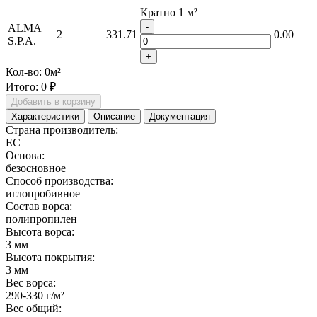
Кратно 1 м²
-
ALMA
2
331.71
0.00
S.P.A.
+
Кол-во:
0
м²
Итого:
0 ₽
Добавить в корзину
Характеристики
Описание
Документация
Страна производитель:
ЕС
Основа:
безосновное
Способ производства:
иглопробивное
Состав ворса:
полипропилен
Высота ворса:
3 мм
Высота покрытия:
3 мм
Вес ворса:
290-330 г/м²
Вес общий: