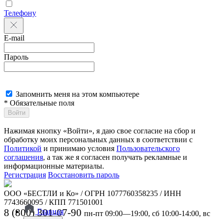
Телефону
E-mail
Пароль
Запомнить меня на этом компьютере
* Обязательные поля
Войти
Нажимая кнопку «Войти», я даю свое согласие на сбор и
обработку моих персональных данных в соответствии с
Политикой
и принимаю условия
Пользовательского
соглашения
, а так же я согласен получать рекламные и
информационные материалы.
Регистрация
Восстановить пароль
ООО «БЕСТЛИ и Ко» / ОГРН 1077760358235 / ИНН
7743660095 / КПП 771501001
8 (800) 301-07-90
Главная
пн-пт 09:00—19:00, сб 10:00-14:00, вс