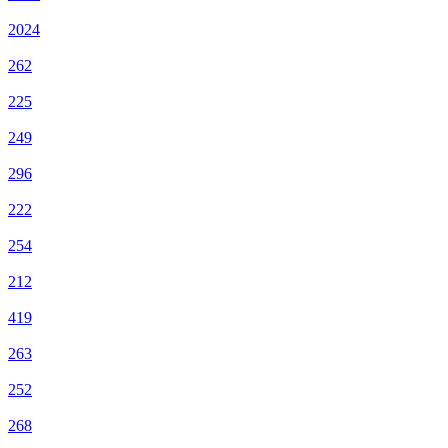
2024
262
225
249
296
222
254
212
419
263
252
268