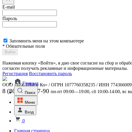
E-mail
Пароль
Запомнить меня на этом компьютере
* Обязательные поля
Войти
Нажимая кнопку «Войти», я даю свое согласие на сбор и обра
согласен получать рекламные и информационные материалы.
Регистрация
Восстановить пароль
Главная
ООО «БЕСТЛИ и Ко» / ОГРН 1077760358235 / ИНН 774366009
8 (800) 301-07-90
пн-пт 09:00—19:00, сб 10:00-14:00, вс 
Поиск
Меню
Вход
0
Главная страница