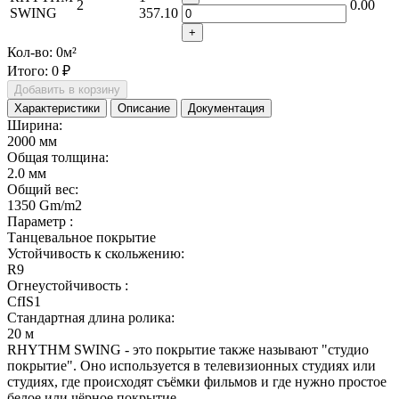
2
0.00
SWING
357.10
+
Кол-во:
0
м²
Итого:
0 ₽
Добавить в корзину
Характеристики
Описание
Документация
Ширина:
2000 мм
Общая толщина:
2.0 мм
Общий вес:
1350 Gm/m2
Параметр :
Танцевальное покрытие
Устойчивость к скольжению:
R9
Огнеустойчивость :
CfIS1
Стандартная длина ролика:
20 м
RHYTHM SWING - это покрытие также называют "студио
покрытие". Оно используется в телевизионных студиях или
студиях, где происходят съёмки фильмов и где нужно простое
белое или чёрное покрытие.