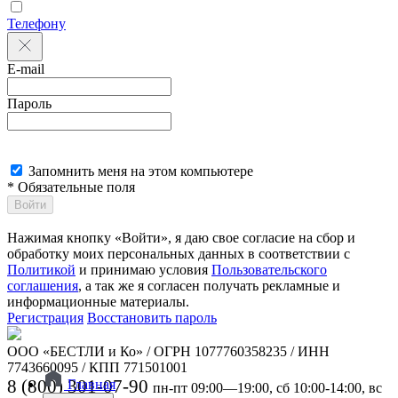
Телефону
E-mail
Пароль
Запомнить меня на этом компьютере
* Обязательные поля
Войти
Нажимая кнопку «Войти», я даю свое согласие на сбор и
обработку моих персональных данных в соответствии с
Политикой
и принимаю условия
Пользовательского
соглашения
, а так же я согласен получать рекламные и
информационные материалы.
Регистрация
Восстановить пароль
ООО «БЕСТЛИ и Ко» / ОГРН 1077760358235 / ИНН
7743660095 / КПП 771501001
8 (800) 301-07-90
Главная
пн-пт 09:00—19:00, сб 10:00-14:00, вс