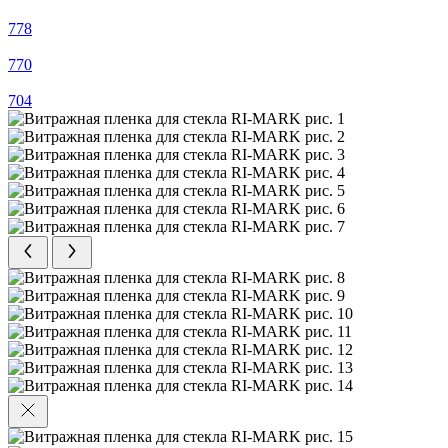
778
770
704