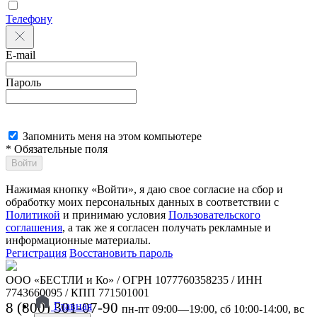
Телефону
E-mail
Пароль
Запомнить меня на этом компьютере
* Обязательные поля
Войти
Нажимая кнопку «Войти», я даю свое согласие на сбор и
обработку моих персональных данных в соответствии с
Политикой
и принимаю условия
Пользовательского
соглашения
, а так же я согласен получать рекламные и
информационные материалы.
Регистрация
Восстановить пароль
ООО «БЕСТЛИ и Ко» / ОГРН 1077760358235 / ИНН
7743660095 / КПП 771501001
8 (800) 301-07-90
Главная
пн-пт 09:00—19:00, сб 10:00-14:00, вс