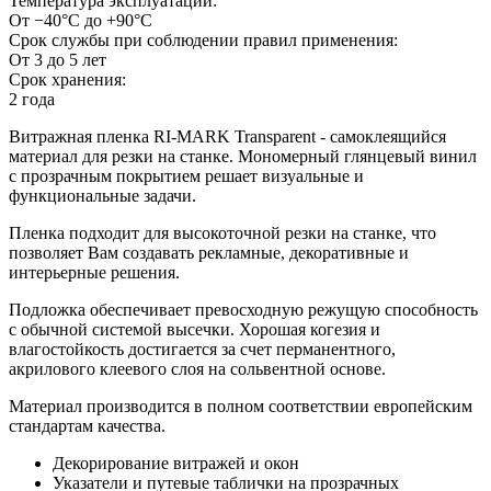
Температура эксплуатации:
От −40°С до +90°С
Срок службы при соблюдении правил применения:
От 3 до 5 лет
Срок хранения:
2 года
Витражная пленка RI-MARK Transparent - самоклеящийся
материал для резки на станке. Мономерный глянцевый винил
с прозрачным покрытием решает визуальные и
функциональные задачи.
Пленка подходит для высокоточной резки на станке, что
позволяет Вам создавать рекламные, декоративные и
интерьерные решения.
Подложка обеспечивает превосходную режущую способность
с обычной системой высечки. Хорошая когезия и
влагостойкость достигается за счет перманентного,
акрилового клеевого слоя на сольвентной основе.
Материал производится в полном соответствии европейским
стандартам качества.
Декорирование витражей и окон
Указатели и путевые таблички на прозрачных