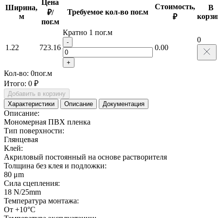
Цена
Стоимость,
Ширина,
В
Требуемое кол-во пог.м
₽/
м
корзи
₽
пог.м
Кратно 1 пог.м
0
-
1.22
723.16
0.00
+
Кол-во:
0
пог.м
Итого:
0 ₽
Добавить в корзину
Характеристики
Описание
Документация
Описание:
Мономерная ПВХ пленка
Тип поверхности:
Глянцевая
Клей:
Акриловый постоянный на основе растворителя
Толщина без клея и подложки:
80 μm
Сила сцепления:
18 N/25mm
Температура монтажа:
От +10°С