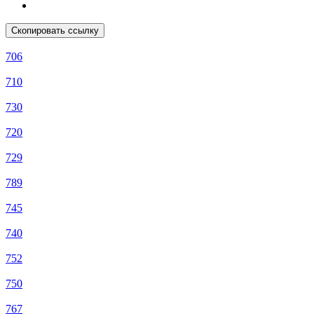
Скопировать ссылку
706
710
730
720
729
789
745
740
752
750
767