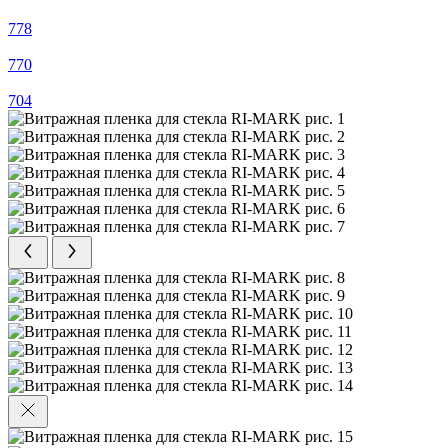
778
770
704