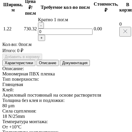
Цена
Стоимость,
Ширина,
В
Требуемое кол-во пог.м
₽/
м
корзи
₽
пог.м
Кратно 1 пог.м
0
-
1.22
730.32
0.00
+
Кол-во:
0
пог.м
Итого:
0 ₽
Добавить в корзину
Характеристики
Описание
Документация
Описание:
Мономерная ПВХ пленка
Тип поверхности:
Глянцевая
Клей:
Акриловый постоянный на основе растворителя
Толщина без клея и подложки:
80 μm
Сила сцепления:
18 N/25mm
Температура монтажа:
От +10°С