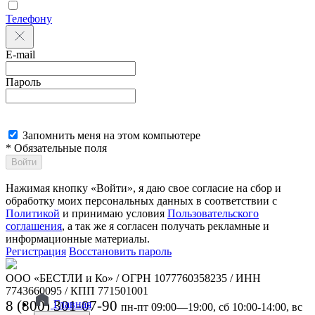
Телефону
E-mail
Пароль
Запомнить меня на этом компьютере
* Обязательные поля
Войти
Нажимая кнопку «Войти», я даю свое согласие на сбор и
обработку моих персональных данных в соответствии с
Политикой
и принимаю условия
Пользовательского
соглашения
, а так же я согласен получать рекламные и
информационные материалы.
Регистрация
Восстановить пароль
ООО «БЕСТЛИ и Ко» / ОГРН 1077760358235 / ИНН
7743660095 / КПП 771501001
8 (800) 301-07-90
Главная
пн-пт 09:00—19:00, сб 10:00-14:00, вс