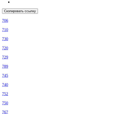
Скопировать ссылку
706
710
730
720
729
789
745
740
752
750
767