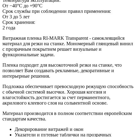
Температура эксплуатации:
От −40°С до +90°С
Срок службы при соблюдении правил применения:
От 3 до 5 лет
Срок хранения:
2 года
Витражная пленка RI-MARK Transparent - самоклеящийся
материал для резки на станке. Мономерный глянцевый винил
с прозрачным покрытием решает визуальные и
функциональные задачи.
Пленка подходит для высокоточной резки на станке, что
позволяет Вам создавать рекламные, декоративные и
интерьерные решения.
Подложка обеспечивает превосходную режущую способность
с обычной системой высечки. Хорошая когезия и
влагостойкость достигается за счет перманентного,
акрилового клеевого слоя на сольвентной основе.
Материал производится в полном соответствии европейским
стандартам качества.
Декорирование витражей и окон
Указатели и путевые таблички на прозрачных