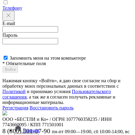
Телефону
E-mail
Пароль
Запомнить меня на этом компьютере
* Обязательные поля
Войти
Нажимая кнопку «Войти», я даю свое согласие на сбор и
обработку моих персональных данных в соответствии с
Политикой
и принимаю условия
Пользовательского
соглашения
, а так же я согласен получать рекламные и
информационные материалы.
Регистрация
Восстановить пароль
ООО «БЕСТЛИ и Ко» / ОГРН 1077760358235 / ИНН
7743660095 / КПП 771501001
8 (800) 301-07-90
Главная
пн-пт 09:00—19:00, сб 10:00-14:00, вс