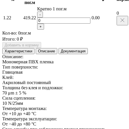
пог.м
Кратно 1 пог.м
0
-
1.22
419.22
0.00
+
Кол-во:
0
пог.м
Итого:
0 ₽
Добавить в корзину
Характеристики
Описание
Документация
Описание:
Мономерная ПВХ пленка
Тип поверхности:
Глянцевая
Клей:
Акриловый постоянный
Толщина без клея и подложки:
70 μm ± 5 %
Сила сцепления:
10 N/25мм
Температура монтажа:
От +10 до +40 °C
Температура эксплуатации:
От −40 до +80 °C