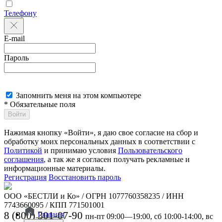
Телефону
E-mail
Пароль
Запомнить меня на этом компьютере
* Обязательные поля
Войти
Нажимая кнопку «Войти», я даю свое согласие на сбор и
обработку моих персональных данных в соответствии с
Политикой
и принимаю условия
Пользовательского
соглашения
, а так же я согласен получать рекламные и
информационные материалы.
Регистрация
Восстановить пароль
ООО «БЕСТЛИ и Ко» / ОГРН 1077760358235 / ИНН
7743660095 / КПП 771501001
8 (800) 301-07-90
Главная
пн-пт 09:00—19:00, сб 10:00-14:00, вс