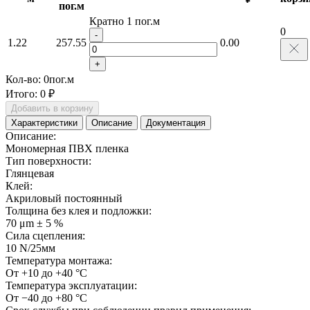
пог.м
Кратно 1 пог.м
0
-
1.22
257.55
0.00
+
Кол-во:
0
пог.м
Итого:
0 ₽
Добавить в корзину
Характеристики
Описание
Документация
Описание:
Мономерная ПВХ пленка
Тип поверхности:
Глянцевая
Клей:
Акриловый постоянный
Толщина без клея и подложки:
70 μm ± 5 %
Сила сцепления:
10 N/25мм
Температура монтажа:
От +10 до +40 °C
Температура эксплуатации:
От −40 до +80 °C