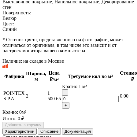
Выставочное покрытие, Напольное покрытие, Декорирование
стен
Поверхность:
Велюр
Цвет:
Синий
* Оттенок цвета, представленного на фотографии, может
отличаться от оригинала, в том числе это зависит и от
настроек монитора вашего компьютера.
Наличие:
на складе в Москве
Цена
Стоимо
Ширина,
Фабрика
Требуемое кол-во м²
м
₽/м²
₽
Кратно 1 м²
-
POINTEX
1
2
0.00
S.P.A.
500.65
+
Кол-во:
0
м²
Итого:
0 ₽
Добавить в корзину
Характеристики
Описание
Документация