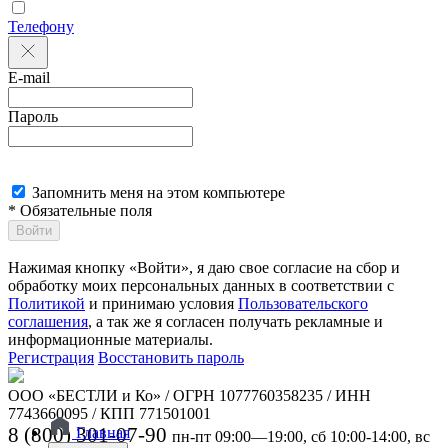
Телефону
E-mail
Пароль
Запомнить меня на этом компьютере
* Обязательные поля
Войти
Нажимая кнопку «Войти», я даю свое согласие на сбор и
обработку моих персональных данных в соответствии с
Политикой
и принимаю условия
Пользовательского
соглашения
, а так же я согласен получать рекламные и
информационные материалы.
Регистрация
Восстановить пароль
ООО «БЕСТЛИ и Ко» / ОГРН 1077760358235 / ИНН
7743660095 / КПП 771501001
8 (800) 301-07-90
Главная
пн-пт 09:00—19:00, сб 10:00-14:00, вс