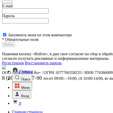
E-mail
Пароль
Запомнить меня на этом компьютере
* Обязательные поля
Войти
Нажимая кнопку «Войти», я даю свое согласие на сбор и обра
согласен получать рекламные и информационные материалы.
Регистрация
Восстановить пароль
Главная
ООО «БЕСТЛИ и Ко» / ОГРН 1077760358235 / ИНН 774366009
8 (800) 301-07-90
пн-пт 09:00—19:00, сб 10:00-14:00, вс 
Поиск
Меню
Вход
0
Главная страница