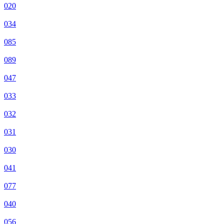
020
034
085
089
047
033
032
031
030
041
077
040
056