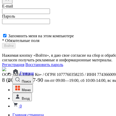
E-mail
Пароль
Запомнить меня на этом компьютере
* Обязательные поля
Войти
Нажимая кнопку «Войти», я даю свое согласие на сбор и обра
согласен получать рекламные и информационные материалы.
Регистрация
Восстановить пароль
Главная
ООО «БЕСТЛИ и Ко» / ОГРН 1077760358235 / ИНН 774366009
8 (800) 301-07-90
пн-пт 09:00—19:00, сб 10:00-14:00, вс 
Поиск
Меню
Вход
0
Главная страница