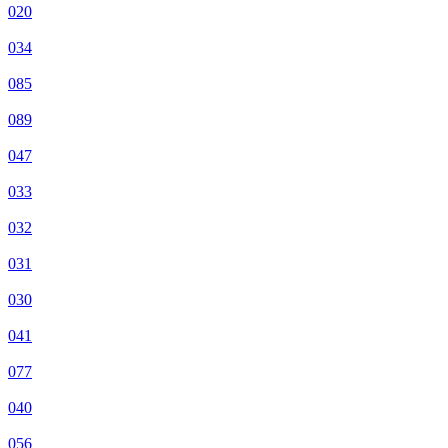
020
034
085
089
047
033
032
031
030
041
077
040
056