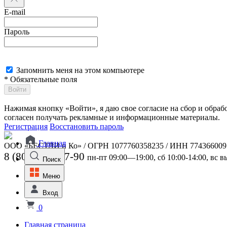
E-mail
Пароль
Запомнить меня на этом компьютере
* Обязательные поля
Войти
Нажимая кнопку «Войти», я даю свое согласие на сбор и обра
согласен получать рекламные и информационные материалы.
Регистрация
Восстановить пароль
Главная
ООО «БЕСТЛИ и Ко» / ОГРН 1077760358235 / ИНН 774366009
8 (800) 301-07-90
пн-пт 09:00—19:00, сб 10:00-14:00, вс 
Поиск
Меню
Вход
0
Главная страница