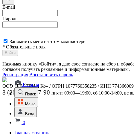
E-mail
Пароль
Запомнить меня на этом компьютере
* Обязательные поля
Войти
Нажимая кнопку «Войти», я даю свое согласие на сбор и обра
согласен получать рекламные и информационные материалы.
Регистрация
Восстановить пароль
Главная
ООО «БЕСТЛИ и Ко» / ОГРН 1077760358235 / ИНН 774366009
8 (800) 301-07-90
пн-пт 09:00—19:00, сб 10:00-14:00, вс 
Поиск
Меню
Вход
0
Главная страница