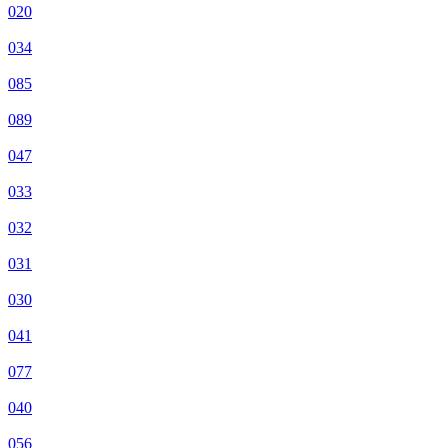
020
034
085
089
047
033
032
031
030
041
077
040
056