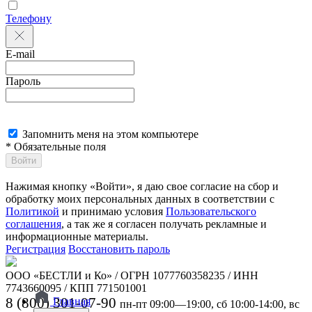
Телефону
E-mail
Пароль
Запомнить меня на этом компьютере
* Обязательные поля
Войти
Нажимая кнопку «Войти», я даю свое согласие на сбор и
обработку моих персональных данных в соответствии с
Политикой
и принимаю условия
Пользовательского
соглашения
, а так же я согласен получать рекламные и
информационные материалы.
Регистрация
Восстановить пароль
ООО «БЕСТЛИ и Ко» / ОГРН 1077760358235 / ИНН
7743660095 / КПП 771501001
8 (800) 301-07-90
Главная
пн-пт 09:00—19:00, сб 10:00-14:00, вс