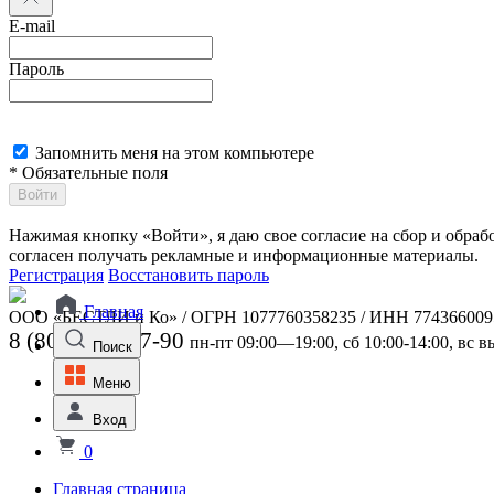
E-mail
Пароль
Запомнить меня на этом компьютере
* Обязательные поля
Войти
Нажимая кнопку «Войти», я даю свое согласие на сбор и обра
согласен получать рекламные и информационные материалы.
Регистрация
Восстановить пароль
Главная
ООО «БЕСТЛИ и Ко» / ОГРН 1077760358235 / ИНН 774366009
8 (800) 301-07-90
пн-пт 09:00—19:00, сб 10:00-14:00, вс 
Поиск
Меню
Вход
0
Главная страница