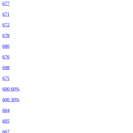
677
671
672
678
680
676
698
675
600 60%
600 30%
604
605
667