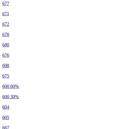
677
671
672
678
680
676
698
675
600 60%
600 30%
604
605
667