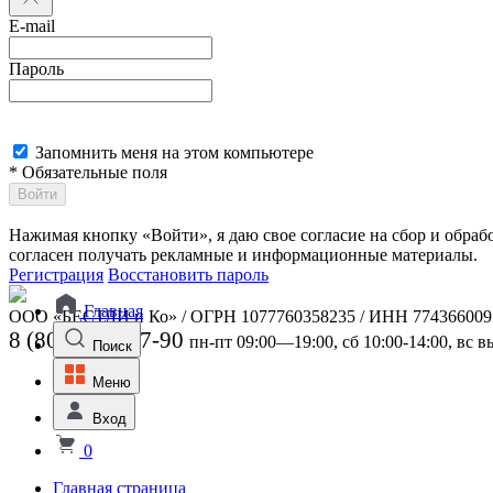
E-mail
Пароль
Запомнить меня на этом компьютере
* Обязательные поля
Войти
Нажимая кнопку «Войти», я даю свое согласие на сбор и обра
согласен получать рекламные и информационные материалы.
Регистрация
Восстановить пароль
Главная
ООО «БЕСТЛИ и Ко» / ОГРН 1077760358235 / ИНН 774366009
8 (800) 301-07-90
пн-пт 09:00—19:00, сб 10:00-14:00, вс 
Поиск
Меню
Вход
0
Главная страница