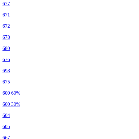
677
671
672
678
680
676
698
675
600 60%
600 30%
604
605
667