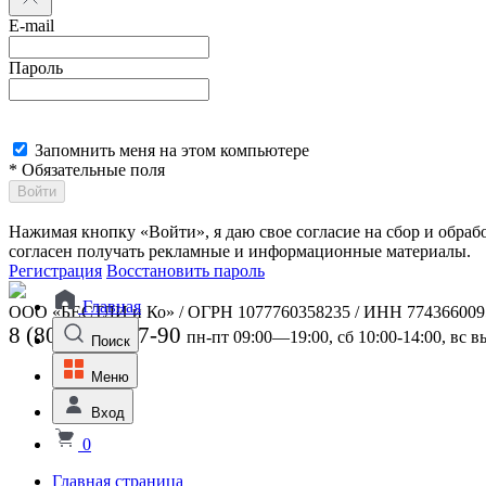
E-mail
Пароль
Запомнить меня на этом компьютере
* Обязательные поля
Войти
Нажимая кнопку «Войти», я даю свое согласие на сбор и обра
согласен получать рекламные и информационные материалы.
Регистрация
Восстановить пароль
Главная
ООО «БЕСТЛИ и Ко» / ОГРН 1077760358235 / ИНН 774366009
8 (800) 301-07-90
пн-пт 09:00—19:00, сб 10:00-14:00, вс 
Поиск
Меню
Вход
0
Главная страница