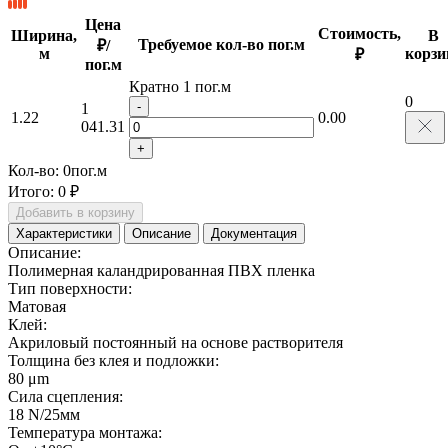
Цена
Стоимость,
Ширина,
В
Требуемое кол-во пог.м
₽/
м
корзи
₽
пог.м
Кратно 1 пог.м
0
-
1
1.22
0.00
041.31
+
Кол-во:
0
пог.м
Итого:
0 ₽
Добавить в корзину
Характеристики
Описание
Документация
Описание:
Полимерная каландрированная ПВХ пленка
Тип поверхности:
Матовая
Клей:
Акриловый постоянный на основе растворителя
Толщина без клея и подложки:
80 μm
Сила сцепления:
18 N/25мм
Температура монтажа: