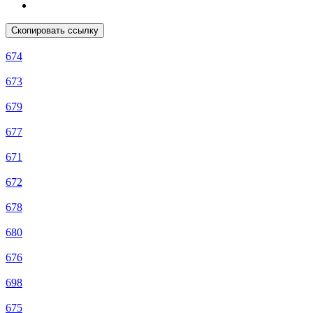
Скопировать ссылку
674
673
679
677
671
672
678
680
676
698
675