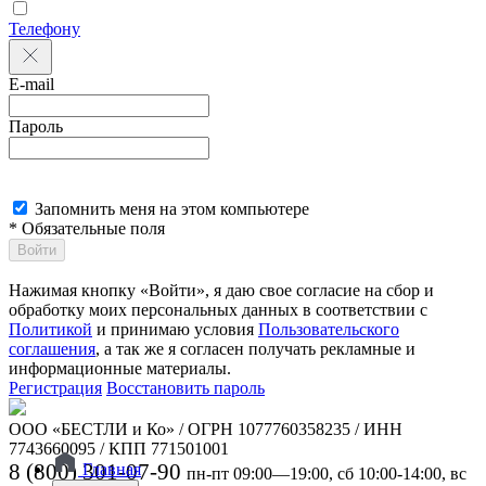
Телефону
E-mail
Пароль
Запомнить меня на этом компьютере
* Обязательные поля
Войти
Нажимая кнопку «Войти», я даю свое согласие на сбор и
обработку моих персональных данных в соответствии с
Политикой
и принимаю условия
Пользовательского
соглашения
, а так же я согласен получать рекламные и
информационные материалы.
Регистрация
Восстановить пароль
ООО «БЕСТЛИ и Ко» / ОГРН 1077760358235 / ИНН
7743660095 / КПП 771501001
8 (800) 301-07-90
Главная
пн-пт 09:00—19:00, сб 10:00-14:00, вс