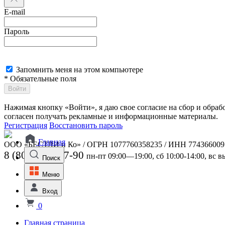
E-mail
Пароль
Запомнить меня на этом компьютере
* Обязательные поля
Войти
Нажимая кнопку «Войти», я даю свое согласие на сбор и обра
согласен получать рекламные и информационные материалы.
Регистрация
Восстановить пароль
Главная
ООО «БЕСТЛИ и Ко» / ОГРН 1077760358235 / ИНН 774366009
8 (800) 301-07-90
пн-пт 09:00—19:00, сб 10:00-14:00, вс 
Поиск
Меню
Вход
0
Главная страница