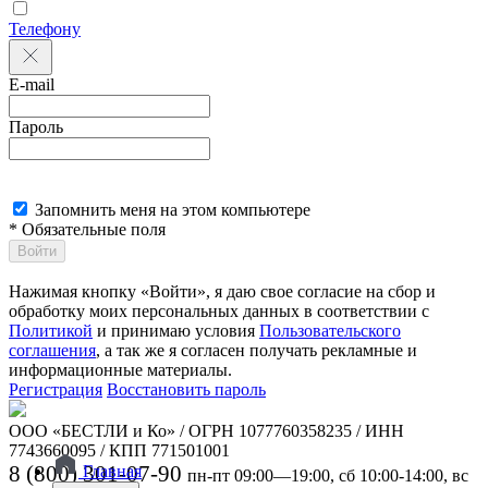
Телефону
E-mail
Пароль
Запомнить меня на этом компьютере
* Обязательные поля
Войти
Нажимая кнопку «Войти», я даю свое согласие на сбор и
обработку моих персональных данных в соответствии с
Политикой
и принимаю условия
Пользовательского
соглашения
, а так же я согласен получать рекламные и
информационные материалы.
Регистрация
Восстановить пароль
ООО «БЕСТЛИ и Ко» / ОГРН 1077760358235 / ИНН
7743660095 / КПП 771501001
8 (800) 301-07-90
Главная
пн-пт 09:00—19:00, сб 10:00-14:00, вс