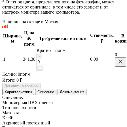
* Оттенок цвета, представленного на фотографии, может
отличаться от оригинала, в том числе это зависит и от
настроек монитора вашего компьютера.
Наличие:
на складе в Москве
Цена
Стоимость,
Ширина,
В
Требуемое кол-во пог.м
₽/
м
корзи
₽
пог.м
Кратно 1 пог.м
0
-
1
341.38
0.00
+
Кол-во:
0
пог.м
Итого:
0 ₽
Добавить в корзину
Характеристики
Описание
Документация
Описание:
Мономерная ПВХ пленка
Тип поверхности:
Матовая
Клей:
Акриловый постоянный