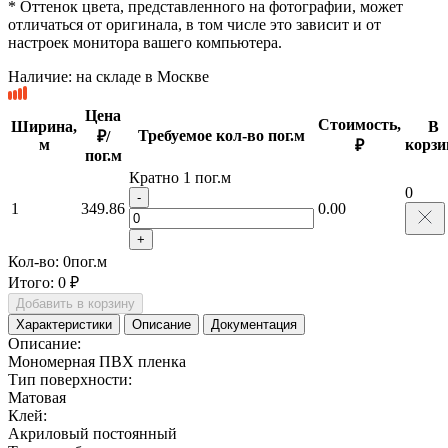
* Оттенок цвета, представленного на фотографии, может
отличаться от оригинала, в том числе это зависит и от
настроек монитора вашего компьютера.
Наличие:
на складе в Москве
Цена
Стоимость,
Ширина,
В
Требуемое кол-во пог.м
₽/
м
корзи
₽
пог.м
Кратно 1 пог.м
0
-
1
349.86
0.00
+
Кол-во:
0
пог.м
Итого:
0 ₽
Добавить в корзину
Характеристики
Описание
Документация
Описание:
Мономерная ПВХ пленка
Тип поверхности:
Матовая
Клей:
Акриловый постоянный