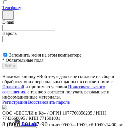
Телефону
E-mail
Пароль
Запомнить меня на этом компьютере
* Обязательные поля
Войти
Нажимая кнопку «Войти», я даю свое согласие на сбор и
обработку моих персональных данных в соответствии с
Политикой
и принимаю условия
Пользовательского
соглашения
, а так же я согласен получать рекламные и
информационные материалы.
Регистрация
Восстановить пароль
ООО «БЕСТЛИ и Ко» / ОГРН 1077760358235 / ИНН
7743660095 / КПП 771501001
8 (800) 301-07-90
Главная
пн-пт 09:00—19:00, сб 10:00-14:00, вс