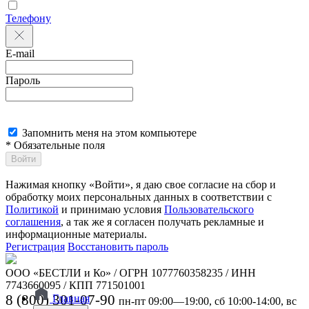
Телефону
E-mail
Пароль
Запомнить меня на этом компьютере
* Обязательные поля
Войти
Нажимая кнопку «Войти», я даю свое согласие на сбор и
обработку моих персональных данных в соответствии с
Политикой
и принимаю условия
Пользовательского
соглашения
, а так же я согласен получать рекламные и
информационные материалы.
Регистрация
Восстановить пароль
ООО «БЕСТЛИ и Ко» / ОГРН 1077760358235 / ИНН
7743660095 / КПП 771501001
8 (800) 301-07-90
Главная
пн-пт 09:00—19:00, сб 10:00-14:00, вс