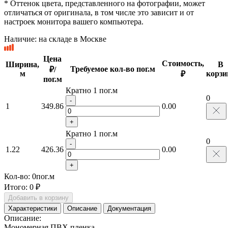
* Оттенок цвета, представленного на фотографии, может
отличаться от оригинала, в том числе это зависит и от
настроек монитора вашего компьютера.
Наличие:
на складе в Москве
Цена
Стоимость,
Ширина,
В
Требуемое кол-во пог.м
₽/
м
корзи
₽
пог.м
Кратно 1 пог.м
0
-
1
349.86
0.00
+
Кратно 1 пог.м
0
-
1.22
426.36
0.00
+
Кол-во:
0
пог.м
Итого:
0 ₽
Добавить в корзину
Характеристики
Описание
Документация
Описание:
Мономерная ПВХ пленка