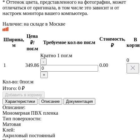
* Оттенок цвета, представленного на фотографии, может
отличаться от оригинала, в том числе это зависит и от
настроек монитора вашего компьютера.
Наличие:
на складе в Москве
Цена
Стоимость,
Ширина,
В
Требуемое кол-во пог.м
₽/
м
корзи
₽
пог.м
Кратно 1 пог.м
0
-
1
349.86
0.00
+
Кол-во:
0
пог.м
Итого:
0 ₽
Добавить в корзину
Характеристики
Описание
Документация
Описание:
Мономерная ПВХ пленка
Тип поверхности:
Матовая
Клей:
Акриловый постоянный