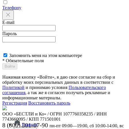
Телефону
E-mail
Пароль
Запомнить меня на этом компьютере
* Обязательные поля
Войти
Нажимая кнопку «Войти», я даю свое согласие на сбор и
обработку моих персональных данных в соответствии с
Политикой
и принимаю условия
Пользовательского
соглашения
, а так же я согласен получать рекламные и
информационные материалы.
Регистрация
Восстановить пароль
ООО «БЕСТЛИ и Ко» / ОГРН 1077760358235 / ИНН
7743660095 / КПП 771501001
8 (800) 301-07-90
Главная
пн-пт 09:00—19:00, сб 10:00-14:00, вс