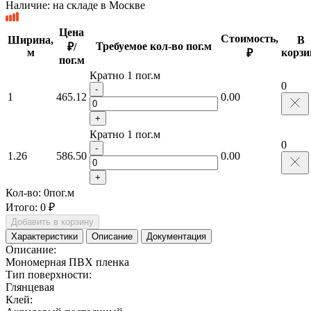
Наличие:
на складе в Москве
Цена
Стоимость,
Ширина,
В
Требуемое кол-во пог.м
₽/
м
корзи
₽
пог.м
Кратно 1 пог.м
0
-
1
465.12
0.00
+
Кратно 1 пог.м
0
-
1.26
586.50
0.00
+
Кол-во:
0
пог.м
Итого:
0 ₽
Добавить в корзину
Характеристики
Описание
Документация
Описание:
Мономерная ПВХ пленка
Тип поверхности:
Глянцевая
Клей: