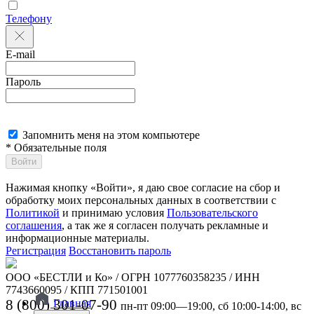
Телефону
E-mail
Пароль
Запомнить меня на этом компьютере
* Обязательные поля
Войти
Нажимая кнопку «Войти», я даю свое согласие на сбор и
обработку моих персональных данных в соответствии с
Политикой
и принимаю условия
Пользовательского
соглашения
, а так же я согласен получать рекламные и
информационные материалы.
Регистрация
Восстановить пароль
ООО «БЕСТЛИ и Ко» / ОГРН 1077760358235 / ИНН
7743660095 / КПП 771501001
8 (800) 301-07-90
Главная
пн-пт 09:00—19:00, сб 10:00-14:00, вс