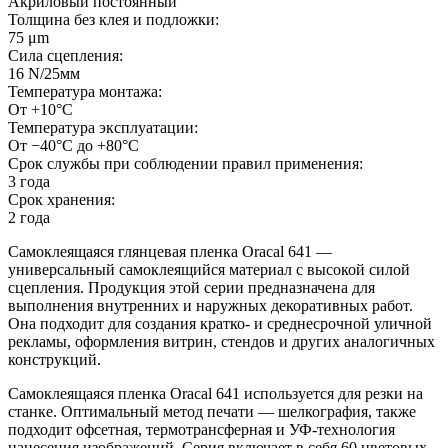
Акриловый постоянный
Толщина без клея и подложки:
75 μm
Сила сцепления:
16 N/25мм
Температура монтажа:
От +10°С
Температура эксплуатации:
От −40°С до +80°С
Срок службы при соблюдении правил применения:
3 года
Срок хранения:
2 года
Самоклеящаяся глянцевая пленка Oracal 641 —
универсальный самоклеящийся материал с высокой силой
сцепления. Продукция этой серии предназначена для
выполнения внутренних и наружных декоративных работ.
Она подходит для создания кратко- и среднесрочной уличной
рекламы, оформления витрин, стендов и других аналогичных
конструкций.
Самоклеящаяся пленка Oracal 641 используется для резки на
станке. Оптимальный метод печати — шелкография, также
подходит офсетная, термотрансферная и УФ-технология
нанесения изображений. Серия включает в себя 60 цветовых