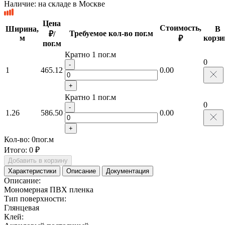
Наличие:
на складе в Москве
Цена
Стоимость,
Ширина,
В
Требуемое кол-во пог.м
₽/
м
корзи
₽
пог.м
Кратно 1 пог.м
0
-
1
465.12
0.00
+
Кратно 1 пог.м
0
-
1.26
586.50
0.00
+
Кол-во:
0
пог.м
Итого:
0 ₽
Добавить в корзину
Характеристики
Описание
Документация
Описание:
Мономерная ПВХ пленка
Тип поверхности:
Глянцевая
Клей: