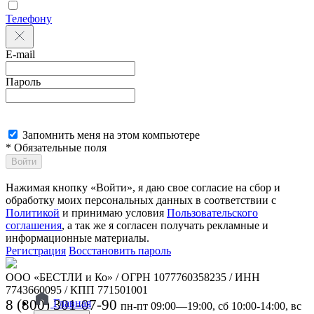
Телефону
E-mail
Пароль
Запомнить меня на этом компьютере
* Обязательные поля
Войти
Нажимая кнопку «Войти», я даю свое согласие на сбор и
обработку моих персональных данных в соответствии с
Политикой
и принимаю условия
Пользовательского
соглашения
, а так же я согласен получать рекламные и
информационные материалы.
Регистрация
Восстановить пароль
ООО «БЕСТЛИ и Ко» / ОГРН 1077760358235 / ИНН
7743660095 / КПП 771501001
8 (800) 301-07-90
Главная
пн-пт 09:00—19:00, сб 10:00-14:00, вс