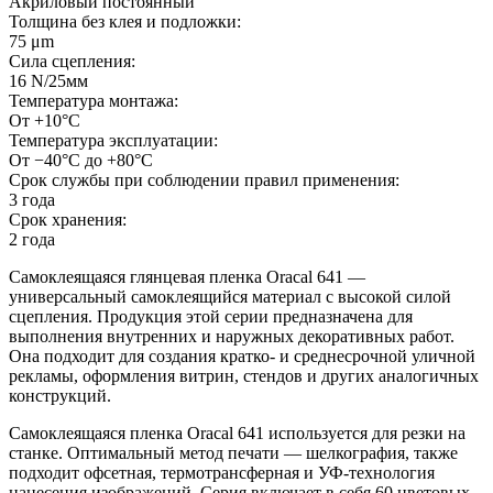
Акриловый постоянный
Толщина без клея и подложки:
75 μm
Сила сцепления:
16 N/25мм
Температура монтажа:
От +10°С
Температура эксплуатации:
От −40°С до +80°С
Срок службы при соблюдении правил применения:
3 года
Срок хранения:
2 года
Самоклеящаяся глянцевая пленка Oracal 641 —
универсальный самоклеящийся материал с высокой силой
сцепления. Продукция этой серии предназначена для
выполнения внутренних и наружных декоративных работ.
Она подходит для создания кратко- и среднесрочной уличной
рекламы, оформления витрин, стендов и других аналогичных
конструкций.
Самоклеящаяся пленка Oracal 641 используется для резки на
станке. Оптимальный метод печати — шелкография, также
подходит офсетная, термотрансферная и УФ-технология
нанесения изображений. Серия включает в себя 60 цветовых