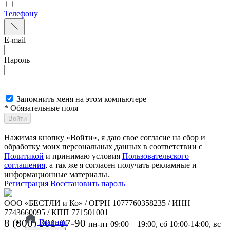
Телефону
E-mail
Пароль
Запомнить меня на этом компьютере
* Обязательные поля
Войти
Нажимая кнопку «Войти», я даю свое согласие на сбор и
обработку моих персональных данных в соответствии с
Политикой
и принимаю условия
Пользовательского
соглашения
, а так же я согласен получать рекламные и
информационные материалы.
Регистрация
Восстановить пароль
ООО «БЕСТЛИ и Ко» / ОГРН 1077760358235 / ИНН
7743660095 / КПП 771501001
8 (800) 301-07-90
Главная
пн-пт 09:00—19:00, сб 10:00-14:00, вс