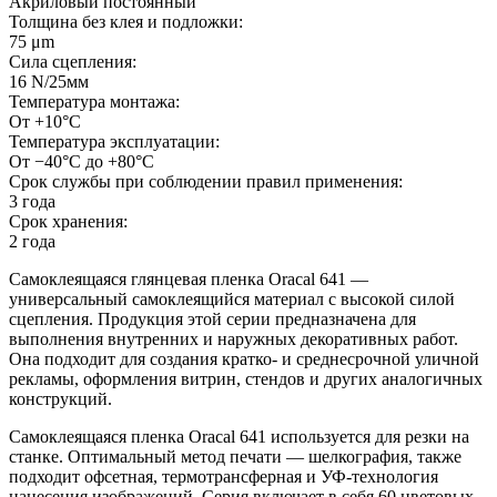
Акриловый постоянный
Толщина без клея и подложки:
75 μm
Сила сцепления:
16 N/25мм
Температура монтажа:
От +10°С
Температура эксплуатации:
От −40°С до +80°С
Срок службы при соблюдении правил применения:
3 года
Срок хранения:
2 года
Самоклеящаяся глянцевая пленка Oracal 641 —
универсальный самоклеящийся материал с высокой силой
сцепления. Продукция этой серии предназначена для
выполнения внутренних и наружных декоративных работ.
Она подходит для создания кратко- и среднесрочной уличной
рекламы, оформления витрин, стендов и других аналогичных
конструкций.
Самоклеящаяся пленка Oracal 641 используется для резки на
станке. Оптимальный метод печати — шелкография, также
подходит офсетная, термотрансферная и УФ-технология
нанесения изображений. Серия включает в себя 60 цветовых