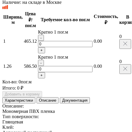
Наличие:
на складе в Москве
Цена
Стоимость,
Ширина,
В
Требуемое кол-во пог.м
₽/
м
корзи
₽
пог.м
Кратно 1 пог.м
0
-
1
465.12
0.00
+
Кратно 1 пог.м
0
-
1.26
586.50
0.00
+
Кол-во:
0
пог.м
Итого:
0 ₽
Добавить в корзину
Характеристики
Описание
Документация
Описание:
Мономерная ПВХ пленка
Тип поверхности:
Глянцевая
Клей: