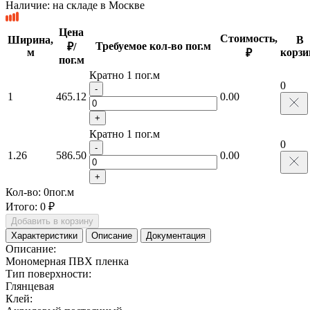
Наличие:
на складе в Москве
Цена
Стоимость,
Ширина,
В
Требуемое кол-во пог.м
₽/
м
корзи
₽
пог.м
Кратно 1 пог.м
0
-
1
465.12
0.00
+
Кратно 1 пог.м
0
-
1.26
586.50
0.00
+
Кол-во:
0
пог.м
Итого:
0 ₽
Добавить в корзину
Характеристики
Описание
Документация
Описание:
Мономерная ПВХ пленка
Тип поверхности:
Глянцевая
Клей: