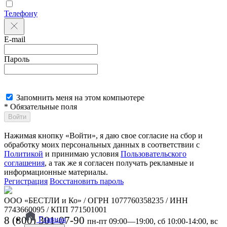
Телефону
E-mail
Пароль
Запомнить меня на этом компьютере
* Обязательные поля
Войти
Нажимая кнопку «Войти», я даю свое согласие на сбор и
обработку моих персональных данных в соответствии с
Политикой
и принимаю условия
Пользовательского
соглашения
, а так же я согласен получать рекламные и
информационные материалы.
Регистрация
Восстановить пароль
ООО «БЕСТЛИ и Ко» / ОГРН 1077760358235 / ИНН
7743660095 / КПП 771501001
8 (800) 301-07-90
Главная
пн-пт 09:00—19:00, сб 10:00-14:00, вс