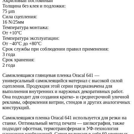
Акриловый постоянный
Толщина без клея и подложки:
75 μm
Сила сцепления:
16 N/25мм
Температура монтажа:
От +10°С
Температура эксплуатации:
От −40°С до +80°С
Срок службы при соблюдении правил применения:
3 года
Срок хранения:
2 года
Самоклеящаяся глянцевая пленка Oracal 641 —
универсальный самоклеящийся материал с высокой силой
сцепления. Продукция этой серии предназначена для
выполнения внутренних и наружных декоративных работ.
Она подходит для создания кратко- и среднесрочной уличной
рекламы, оформления витрин, стендов и других аналогичных
конструкций.
Самоклеящаяся пленка Oracal 641 используется для резки на
станке. Оптимальный метод печати — шелкография, также
подходит офсетная, термотрансферная и УФ-технология
нанесения изображений. Серия включает в себя 60 цветовых