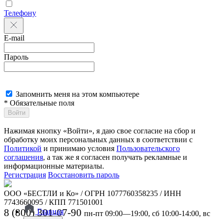
Телефону
E-mail
Пароль
Запомнить меня на этом компьютере
* Обязательные поля
Войти
Нажимая кнопку «Войти», я даю свое согласие на сбор и
обработку моих персональных данных в соответствии с
Политикой
и принимаю условия
Пользовательского
соглашения
, а так же я согласен получать рекламные и
информационные материалы.
Регистрация
Восстановить пароль
ООО «БЕСТЛИ и Ко» / ОГРН 1077760358235 / ИНН
7743660095 / КПП 771501001
8 (800) 301-07-90
Главная
пн-пт 09:00—19:00, сб 10:00-14:00, вс