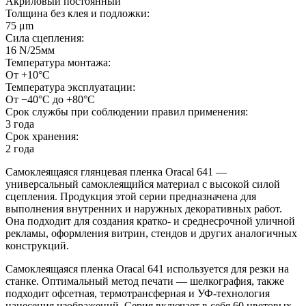
Акриловый постоянный
Толщина без клея и подложки:
75 μm
Сила сцепления:
16 N/25мм
Температура монтажа:
От +10°С
Температура эксплуатации:
От −40°С до +80°С
Срок службы при соблюдении правил применения:
3 года
Срок хранения:
2 года
Самоклеящаяся глянцевая пленка Oracal 641 —
универсальный самоклеящийся материал с высокой силой
сцепления. Продукция этой серии предназначена для
выполнения внутренних и наружных декоративных работ.
Она подходит для создания кратко- и среднесрочной уличной
рекламы, оформления витрин, стендов и других аналогичных
конструкций.
Самоклеящаяся пленка Oracal 641 используется для резки на
станке. Оптимальный метод печати — шелкография, также
подходит офсетная, термотрансферная и УФ-технология
нанесения изображений. Серия включает в себя 60 цветовых