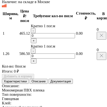
Наличие:
на складе в Москве
Цена
Стоимость,
Ширина,
В
Требуемое кол-во пог.м
₽/
м
корзи
₽
пог.м
Кратно 1 пог.м
0
-
1
465.12
0.00
+
Кратно 1 пог.м
0
-
1.26
586.50
0.00
+
Кол-во:
0
пог.м
Итого:
0 ₽
Добавить в корзину
Характеристики
Описание
Документация
Описание:
Мономерная ПВХ пленка
Тип поверхности:
Глянцевая
Клей: