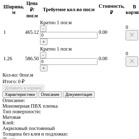
Цена
Стоимость,
Ширина,
В
Требуемое кол-во пог.м
₽/
м
корзи
₽
пог.м
Кратно 1 пог.м
0
-
1
465.12
0.00
+
Кратно 1 пог.м
0
-
1.26
586.50
0.00
+
Кол-во:
0
пог.м
Итого:
0 ₽
Добавить в корзину
Характеристики
Описание
Документация
Описание:
Мономерная ПВХ пленка
Тип поверхности:
Матовая
Клей:
Акриловый постоянный
Толщина без клея и подложки: