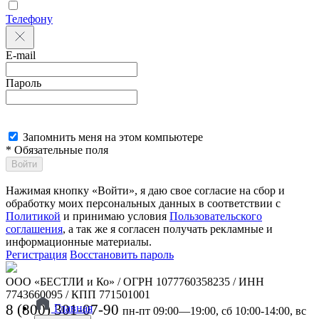
Телефону
E-mail
Пароль
Запомнить меня на этом компьютере
* Обязательные поля
Войти
Нажимая кнопку «Войти», я даю свое согласие на сбор и
обработку моих персональных данных в соответствии с
Политикой
и принимаю условия
Пользовательского
соглашения
, а так же я согласен получать рекламные и
информационные материалы.
Регистрация
Восстановить пароль
ООО «БЕСТЛИ и Ко» / ОГРН 1077760358235 / ИНН
7743660095 / КПП 771501001
8 (800) 301-07-90
Главная
пн-пт 09:00—19:00, сб 10:00-14:00, вс