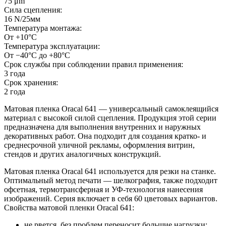
75 μm
Сила сцепления:
16 N/25мм
Температура монтажа:
От +10°С
Температура эксплуатации:
От −40°С до +80°С
Срок службы при соблюдении правил применения:
3 года
Срок хранения:
2 года
Матовая пленка Oracal 641 — универсальный самоклеящийся
материал с высокой силой сцепления. Продукция этой серии
предназначена для выполнения внутренних и наружных
декоративных работ. Она подходит для создания кратко- и
среднесрочной уличной рекламы, оформления витрин,
стендов и других аналогичных конструкций.
Матовая пленка Oracal 641 используется для резки на станке.
Оптимальный метод печати — шелкография, также подходит
офсетная, термотрансферная и УФ-технология нанесения
изображений. Серия включает в себя 60 цветовых вариантов.
Свойства матовой пленки Oracal 641:
не рвется, без проблем переносит большие нагрузки;