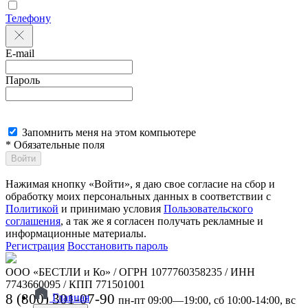
Телефону
E-mail
Пароль
Запомнить меня на этом компьютере
* Обязательные поля
Войти
Нажимая кнопку «Войти», я даю свое согласие на сбор и
обработку моих персональных данных в соответствии с
Политикой
и принимаю условия
Пользовательского
соглашения
, а так же я согласен получать рекламные и
информационные материалы.
Регистрация
Восстановить пароль
ООО «БЕСТЛИ и Ко» / ОГРН 1077760358235 / ИНН
7743660095 / КПП 771501001
8 (800) 301-07-90
Главная
пн-пт 09:00—19:00, сб 10:00-14:00, вс