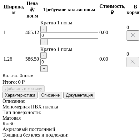
Цена
Стоимость,
Ширина,
В
Требуемое кол-во пог.м
₽/
м
корзи
₽
пог.м
Кратно 1 пог.м
0
-
1
465.12
0.00
+
Кратно 1 пог.м
0
-
1.26
586.50
0.00
+
Кол-во:
0
пог.м
Итого:
0 ₽
Добавить в корзину
Характеристики
Описание
Документация
Описание:
Мономерная ПВХ пленка
Тип поверхности:
Матовая
Клей:
Акриловый постоянный
Толщина без клея и подложки: