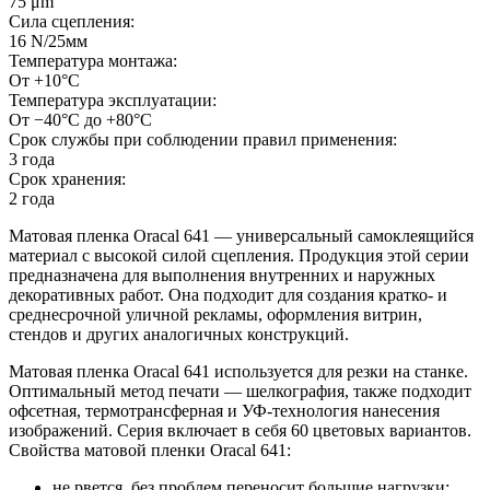
75 μm
Сила сцепления:
16 N/25мм
Температура монтажа:
От +10°С
Температура эксплуатации:
От −40°С до +80°С
Срок службы при соблюдении правил применения:
3 года
Срок хранения:
2 года
Матовая пленка Oracal 641 — универсальный самоклеящийся
материал с высокой силой сцепления. Продукция этой серии
предназначена для выполнения внутренних и наружных
декоративных работ. Она подходит для создания кратко- и
среднесрочной уличной рекламы, оформления витрин,
стендов и других аналогичных конструкций.
Матовая пленка Oracal 641 используется для резки на станке.
Оптимальный метод печати — шелкография, также подходит
офсетная, термотрансферная и УФ-технология нанесения
изображений. Серия включает в себя 60 цветовых вариантов.
Свойства матовой пленки Oracal 641:
не рвется, без проблем переносит большие нагрузки;