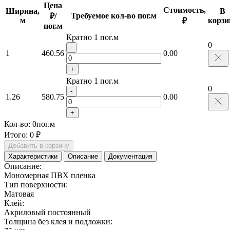
Цена
Стоимость,
Ширина,
В
Требуемое кол-во пог.м
₽/
м
корзи
₽
пог.м
Кратно 1 пог.м
0
-
1
460.56
0.00
+
Кратно 1 пог.м
0
-
1.26
580.75
0.00
+
Кол-во:
0
пог.м
Итого:
0 ₽
Добавить в корзину
Характеристики
Описание
Документация
Описание:
Мономерная ПВХ пленка
Тип поверхности:
Матовая
Клей:
Акриловый постоянный
Толщина без клея и подложки: