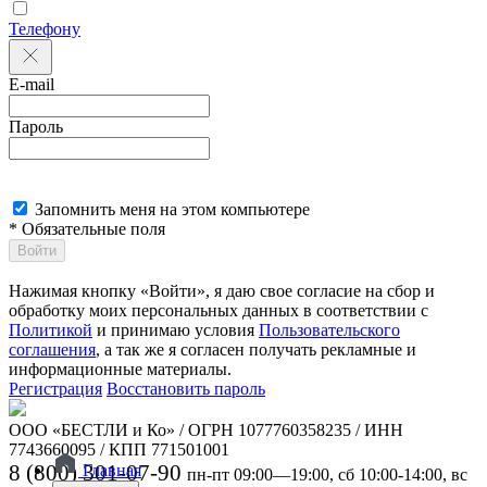
Телефону
E-mail
Пароль
Запомнить меня на этом компьютере
* Обязательные поля
Войти
Нажимая кнопку «Войти», я даю свое согласие на сбор и
обработку моих персональных данных в соответствии с
Политикой
и принимаю условия
Пользовательского
соглашения
, а так же я согласен получать рекламные и
информационные материалы.
Регистрация
Восстановить пароль
ООО «БЕСТЛИ и Ко» / ОГРН 1077760358235 / ИНН
7743660095 / КПП 771501001
8 (800) 301-07-90
Главная
пн-пт 09:00—19:00, сб 10:00-14:00, вс