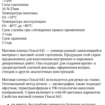
75 μm
Сила сцепления:
16 N/25мм
Температура монтажа:
От +10°С
Температура эксплуатации:
От −40°С до +80°С
Срок службы при соблюдении правил применения:
3 года
Срок хранения:
2 года
Матовая пленка Oracal 641 — универсальный самоклеящийся
материал с высокой силой сцепления. Продукция этой серии
предназначена для выполнения внутренних и наружных
декоративных работ. Она подходит для создания кратко- и
среднесрочной уличной рекламы, оформления витрин,
стендов и других аналогичных конструкций.
Матовая пленка Oracal 641 используется для резки на станке.
Оптимальный метод печати — шелкография, также подходит
офсетная, термотрансферная и УФ-технология нанесения
изображений. Серия включает в себя 60 цветовых вариантов.
Свойства матовой пленки Oracal 641:
не рвется, без проблем переносит большие нагрузки;