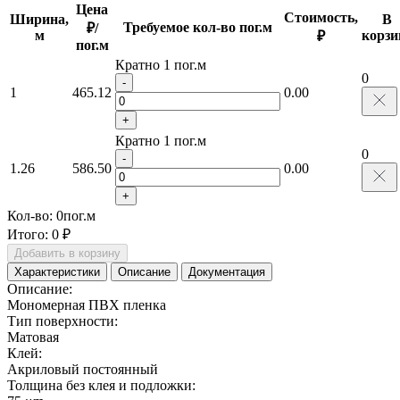
Цена
Стоимость,
Ширина,
В
Требуемое кол-во пог.м
₽/
м
корзи
₽
пог.м
Кратно 1 пог.м
0
-
1
465.12
0.00
+
Кратно 1 пог.м
0
-
1.26
586.50
0.00
+
Кол-во:
0
пог.м
Итого:
0 ₽
Добавить в корзину
Характеристики
Описание
Документация
Описание:
Мономерная ПВХ пленка
Тип поверхности:
Матовая
Клей:
Акриловый постоянный
Толщина без клея и подложки: