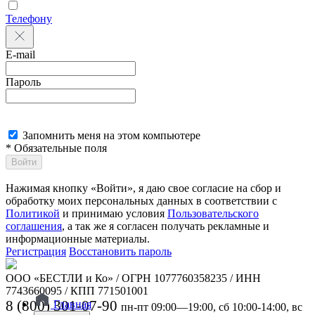
Телефону
E-mail
Пароль
Запомнить меня на этом компьютере
* Обязательные поля
Войти
Нажимая кнопку «Войти», я даю свое согласие на сбор и
обработку моих персональных данных в соответствии с
Политикой
и принимаю условия
Пользовательского
соглашения
, а так же я согласен получать рекламные и
информационные материалы.
Регистрация
Восстановить пароль
ООО «БЕСТЛИ и Ко» / ОГРН 1077760358235 / ИНН
7743660095 / КПП 771501001
8 (800) 301-07-90
Главная
пн-пт 09:00—19:00, сб 10:00-14:00, вс