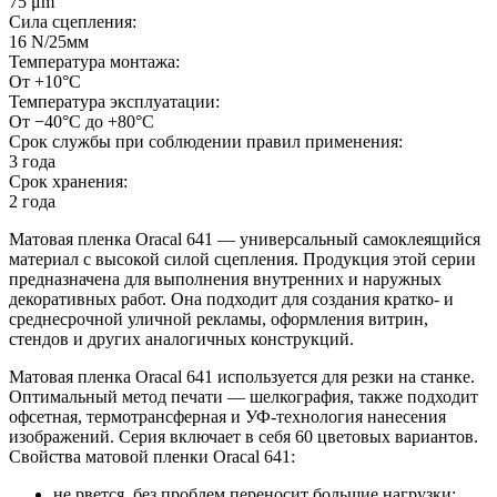
75 μm
Сила сцепления:
16 N/25мм
Температура монтажа:
От +10°С
Температура эксплуатации:
От −40°С до +80°С
Срок службы при соблюдении правил применения:
3 года
Срок хранения:
2 года
Матовая пленка Oracal 641 — универсальный самоклеящийся
материал с высокой силой сцепления. Продукция этой серии
предназначена для выполнения внутренних и наружных
декоративных работ. Она подходит для создания кратко- и
среднесрочной уличной рекламы, оформления витрин,
стендов и других аналогичных конструкций.
Матовая пленка Oracal 641 используется для резки на станке.
Оптимальный метод печати — шелкография, также подходит
офсетная, термотрансферная и УФ-технология нанесения
изображений. Серия включает в себя 60 цветовых вариантов.
Свойства матовой пленки Oracal 641:
не рвется, без проблем переносит большие нагрузки;