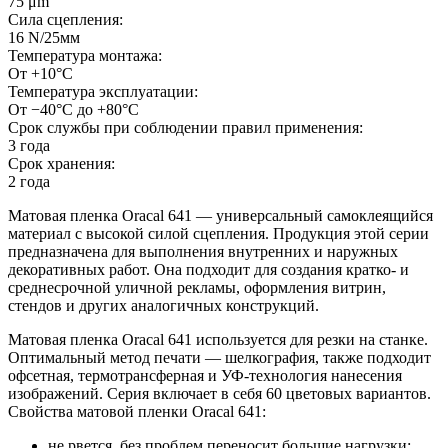
75 μm
Сила сцепления:
16 N/25мм
Температура монтажа:
От +10°С
Температура эксплуатации:
От −40°С до +80°С
Срок службы при соблюдении правил применения:
3 года
Срок хранения:
2 года
Матовая пленка Oracal 641 — универсальный самоклеящийся
материал с высокой силой сцепления. Продукция этой серии
предназначена для выполнения внутренних и наружных
декоративных работ. Она подходит для создания кратко- и
среднесрочной уличной рекламы, оформления витрин,
стендов и других аналогичных конструкций.
Матовая пленка Oracal 641 используется для резки на станке.
Оптимальный метод печати — шелкография, также подходит
офсетная, термотрансферная и УФ-технология нанесения
изображений. Серия включает в себя 60 цветовых вариантов.
Свойства матовой пленки Oracal 641:
не рвется, без проблем переносит большие нагрузки;