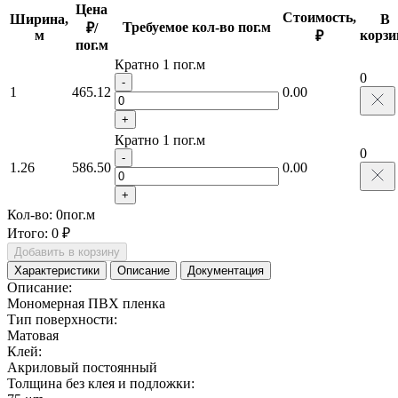
Цена
Стоимость,
Ширина,
В
Требуемое кол-во пог.м
₽/
м
корзи
₽
пог.м
Кратно 1 пог.м
0
-
1
465.12
0.00
+
Кратно 1 пог.м
0
-
1.26
586.50
0.00
+
Кол-во:
0
пог.м
Итого:
0 ₽
Добавить в корзину
Характеристики
Описание
Документация
Описание:
Мономерная ПВХ пленка
Тип поверхности:
Матовая
Клей:
Акриловый постоянный
Толщина без клея и подложки: