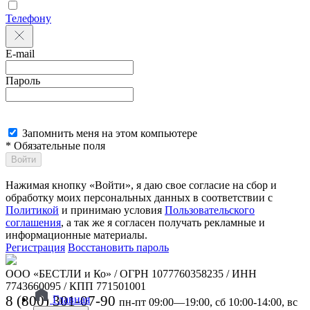
Телефону
E-mail
Пароль
Запомнить меня на этом компьютере
* Обязательные поля
Войти
Нажимая кнопку «Войти», я даю свое согласие на сбор и
обработку моих персональных данных в соответствии с
Политикой
и принимаю условия
Пользовательского
соглашения
, а так же я согласен получать рекламные и
информационные материалы.
Регистрация
Восстановить пароль
ООО «БЕСТЛИ и Ко» / ОГРН 1077760358235 / ИНН
7743660095 / КПП 771501001
8 (800) 301-07-90
Главная
пн-пт 09:00—19:00, сб 10:00-14:00, вс