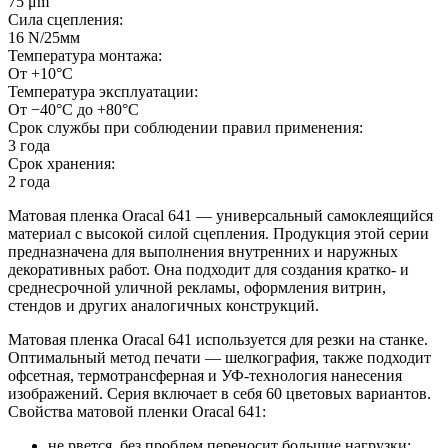
75 μm
Сила сцепления:
16 N/25мм
Температура монтажа:
От +10°С
Температура эксплуатации:
От −40°С до +80°С
Срок службы при соблюдении правил применения:
3 года
Срок хранения:
2 года
Матовая пленка Oracal 641 — универсальный самоклеящийся
материал с высокой силой сцепления. Продукция этой серии
предназначена для выполнения внутренних и наружных
декоративных работ. Она подходит для создания кратко- и
среднесрочной уличной рекламы, оформления витрин,
стендов и других аналогичных конструкций.
Матовая пленка Oracal 641 используется для резки на станке.
Оптимальный метод печати — шелкография, также подходит
офсетная, термотрансферная и УФ-технология нанесения
изображений. Серия включает в себя 60 цветовых вариантов.
Свойства матовой пленки Oracal 641:
не рвется, без проблем переносит большие нагрузки;