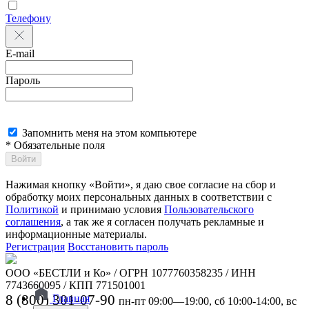
Телефону
E-mail
Пароль
Запомнить меня на этом компьютере
* Обязательные поля
Войти
Нажимая кнопку «Войти», я даю свое согласие на сбор и
обработку моих персональных данных в соответствии с
Политикой
и принимаю условия
Пользовательского
соглашения
, а так же я согласен получать рекламные и
информационные материалы.
Регистрация
Восстановить пароль
ООО «БЕСТЛИ и Ко» / ОГРН 1077760358235 / ИНН
7743660095 / КПП 771501001
8 (800) 301-07-90
Главная
пн-пт 09:00—19:00, сб 10:00-14:00, вс