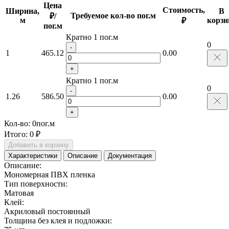
Цена
Стоимость,
Ширина,
В
Требуемое кол-во пог.м
₽/
м
корзи
₽
пог.м
Кратно 1 пог.м
0
-
1
465.12
0.00
+
Кратно 1 пог.м
0
-
1.26
586.50
0.00
+
Кол-во:
0
пог.м
Итого:
0 ₽
Добавить в корзину
Характеристики
Описание
Документация
Описание:
Мономерная ПВХ пленка
Тип поверхности:
Матовая
Клей:
Акриловый постоянный
Толщина без клея и подложки: